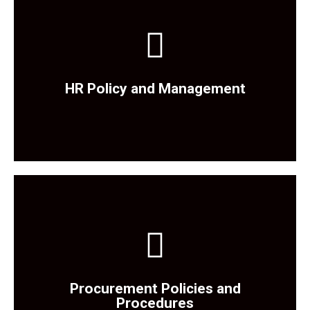
Tıklayınız
Politikaya Ulaşmak İçin
HR Policy and Management
Tıklayınız
Procurement Policies and
Politikaya Ulaşmak İçin
Procedures