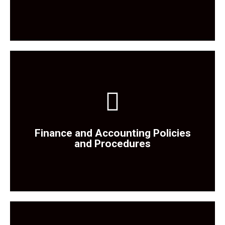
Tıklayınız
Finance and Accounting Policies
Politikaya Ulaşmak İçin
and Procedures