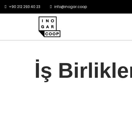
+90 212 293 40 23
info@inogar.coop
İş Birlikl