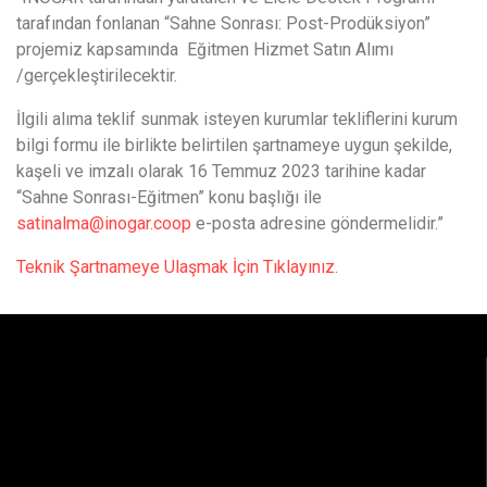
tarafından fonlanan “Sahne Sonrası: Post-Prodüksiyon”
projemiz kapsamında Eğitmen Hizmet Satın Alımı
/gerçekleştirilecektir.
İlgili alıma teklif sunmak isteyen kurumlar tekliflerini kurum
bilgi formu ile birlikte belirtilen şartnameye uygun şekilde,
kaşeli ve imzalı olarak 16 Temmuz 2023 tarihine kadar
“Sahne Sonrası-Eğitmen” konu başlığı ile
satinalma@inogar.coop
e-posta adresine göndermelidir.”
Teknik Şartnameye Ulaşmak İçin Tıklayınız.