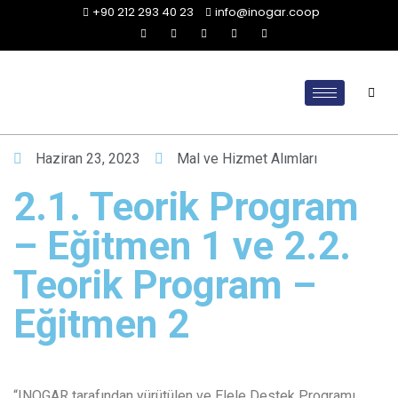
+90 212 293 40 23
info@inogar.coop
Haziran 23, 2023
Mal ve Hizmet Alımları
2.1. Teorik Program
– Eğitmen 1 ve 2.2.
Teorik Program –
Eğitmen 2
“INOGAR tarafından yürütülen ve Elele Destek Programı